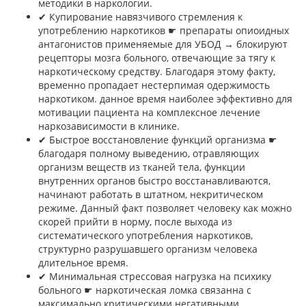
методики в наркологии.
✔︎ Купирование навязчивого стремления к
употреблению наркотиков ☛ препараты опиоидных
антагонистов применяемые для УБОД → блокируют
рецепторы мозга больного, отвечающие за тягу к
наркотическому средству. Благодаря этому факту,
временно пропадает нестерпимая одержимость
наркотиком. данное время наиболее эффективно для
мотивации пациента на комплексное лечение
наркозависимости в клинике.
✔︎ Быстрое восстановление функций организма ☛
благодаря полному выведению, отравляющих
организм веществ из тканей тела, функции
внутренних органов быстро восстанавливаются,
начинают работать в штатном, некритическом
режиме. Данный факт позволяет человеку как можно
скорей прийти в норму, после выхода из
систематического употребления наркотиков,
структурно разрушавшего организм человека
длительное время.
✔︎ Минимальная стрессовая нагрузка на психику
больного ☛ наркотическая ломка связанна с
максимально критическими негативными