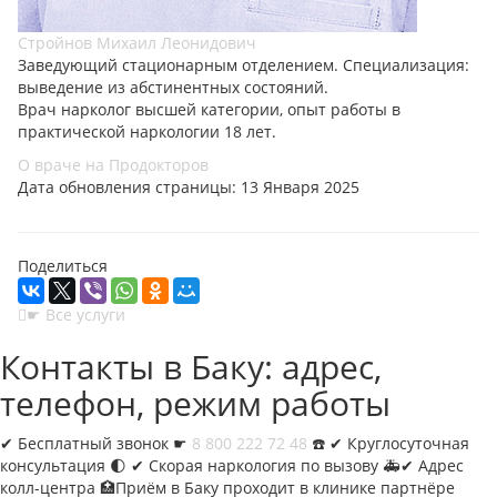
Стройнов Михаил Леонидович
Заведующий стационарным отделением. Специализация:
выведение из абстинентных состояний.
Врач нарколог высшей категории, опыт работы в
практической наркологии 18 лет.
О враче на Продокторов
Дата обновления страницы: 13 Января 2025
Поделиться
☛ Все услуги
Контакты в Баку: адрес,
телефон, режим работы
✔︎
Бесплатный звонок ☛
8 800 222 72 48
☎️ ✔︎ Круглосуточная
консультация 🌓 ✔︎ Скорая наркология по вызову 🚑✔︎ Адрес
колл-центра 🏥Приём в Баку проходит в клинике партнёре